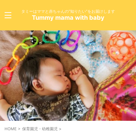
タミーはママと赤ちゃんの”知りたい”をお届けします
Tummy mama with baby
HOME
>
保育園児・幼稚園児
>