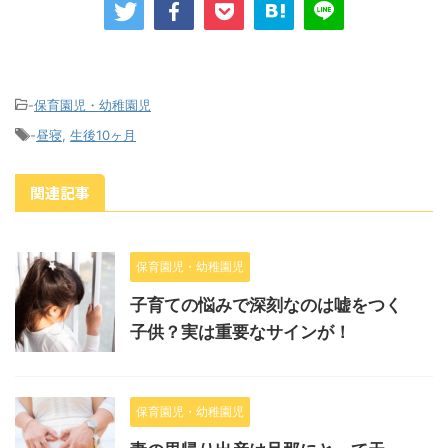
-
保育園児・幼稚園児
-
昼寝
,
生後10ヶ月
関連記事
保育園児・幼稚園児
子育ての悩みで深刻なのは嘘をつく
子供？実は重要なサインが！
保育園児・幼稚園児