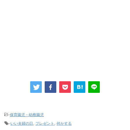
-
保育園児・幼稚園児
-
いい夫婦の日
,
プレゼント
,
何かする