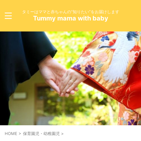
タミーはママと赤ちゃんの”知りたい”をお届けします
Tummy mama with baby
HOME
>
保育園児・幼稚園児
>