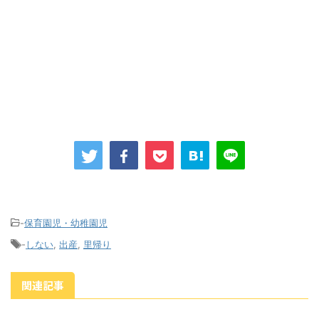
-
保育園児・幼稚園児
-
しない
,
出産
,
里帰り
関連記事