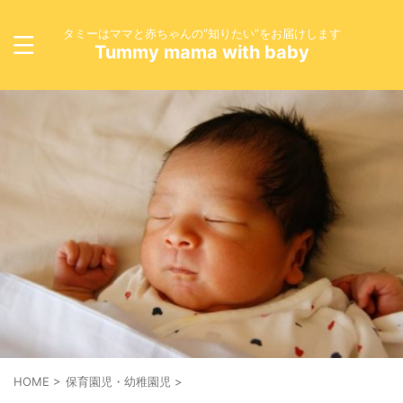
タミーはママと赤ちゃんの”知りたい”をお届けします
Tummy mama with baby
HOME
>
保育園児・幼稚園児
>