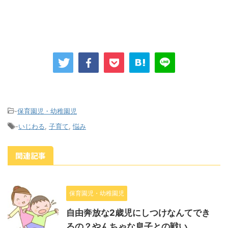
-
保育園児・幼稚園児
-
いじわる
,
子育て
,
悩み
関連記事
保育園児・幼稚園児
自由奔放な2歳児にしつけなんてでき
るの？やんちゃな息子との戦い