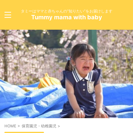
タミーはママと赤ちゃんの”知りたい”をお届けします
Tummy mama with baby
HOME
>
保育園児・幼稚園児
>