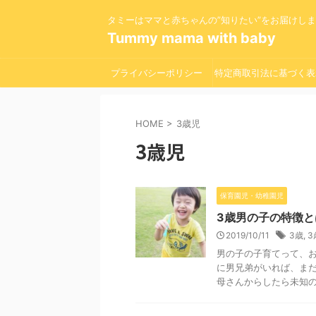
タミーはママと赤ちゃんの”知りたい”をお届けし
Tummy mama with baby
プライバシーポリシー
特定商取引法に基づく表
HOME
>
3歳児
3歳児
保育園児・幼稚園児
3歳男の子の特徴
2019/10/11
3歳
,
3
男の子の子育てって、
に男兄弟がいれば、ま
母さんからしたら未知の生