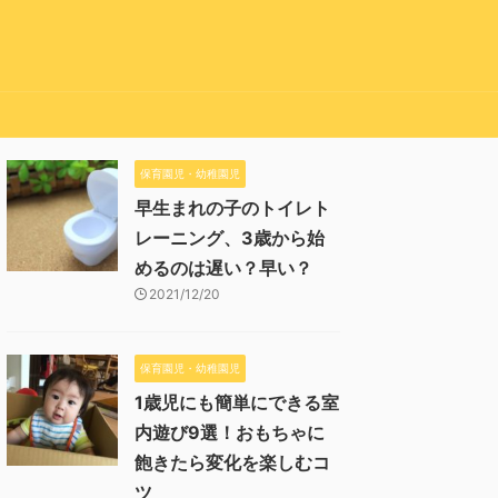
保育園児・幼稚園児
早生まれの子のトイレト
レーニング、3歳から始
めるのは遅い？早い？
2021/12/20
保育園児・幼稚園児
1歳児にも簡単にできる室
内遊び9選！おもちゃに
飽きたら変化を楽しむコ
ツ