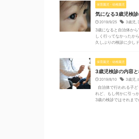
保育園児・幼稚園児
気になる3歳児検
2019/9/25
3歳児
,
3歳になると自治体から
しく行ってなかったか
久しぶりの検診に少しドキ
保育園児・幼稚園児
3歳児検診の内容
2019/8/10
3歳児
,
自治体で行われる子ど
れど、もし何かに引っ
3歳の検診ではそれまでの検