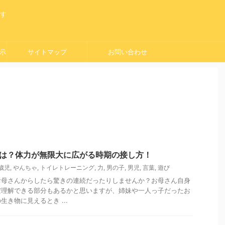
ます
示
サイトマップ
お問い合わせ
とは？体力が無限大に広がる時期の接し方！
歳児
,
やんちゃ
,
トイレトレーニング
,
力
,
男の子
,
男児
,
言葉
,
遊び
お母さんからしたら驚きの連続だったりしませんか？お母さん自身
だ理解できる部分もあるかと思いますが、姉妹や一人っ子だったお
き物に見えるとき ...