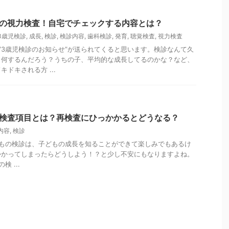
診の視力検査！自宅でチェックする内容とは？
3歳児検診
,
成長
,
検診
,
検診内容
,
歯科検診
,
発育
,
聴覚検査
,
視力検査
”3歳児検診のお知らせ”が送られてくると思います。検診なんて久
ら何するんだろう？うちの子、平均的な成長してるのかな？など、
ドキされる方 ...
と検査項目とは？再検査にひっかかるとどうなる？
内容
,
検診
もの検診は、子どもの成長を知ることができて楽しみでもあるけ
かかってしまったらどうしよう！？と少し不安にもなりますよね。
 ...