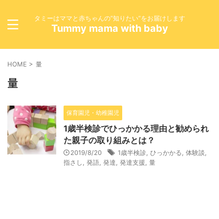
タミーはママと赤ちゃんの”知りたい”をお届けします
Tummy mama with baby
HOME
>
量
量
保育園児・幼稚園児
1歳半検診でひっかかる理由と勧められ
た親子の取り組みとは？
2019/8/20
1歳半検診
,
ひっかかる
,
体験談
,
指さし
,
発語
,
発達
,
発達支援
,
量