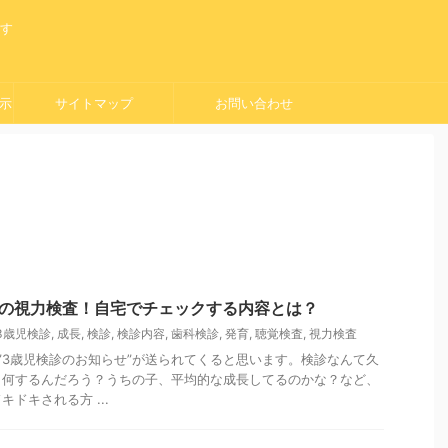
ます
示
サイトマップ
お問い合わせ
診の視力検査！自宅でチェックする内容とは？
3歳児検診
,
成長
,
検診
,
検診内容
,
歯科検診
,
発育
,
聴覚検査
,
視力検査
”3歳児検診のお知らせ”が送られてくると思います。検診なんて久
ら何するんだろう？うちの子、平均的な成長してるのかな？など、
ドキされる方 ...