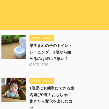
保育園児・幼稚園児
早生まれの子のトイレト
レーニング、3歳から始
めるのは遅い？早い？
2021/12/20
保育園児・幼稚園児
1歳児にも簡単にできる室
内遊び9選！おもちゃに
飽きたら変化を楽しむコ
ツ