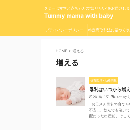
タミーはママと赤ちゃんの”知りたい”をお届けし
Tummy mama with baby
プライバシーポリシー
特定商取引法に基づく表
HOME
>
増える
増える
保育園児・幼稚園児
母乳はいつから増
2019/11/7
いつか
お母さん母乳で育てた
不安…。飲んでも泣いて
配だった出産前、そして産