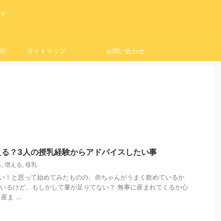
ます
示
サイトマップ
お問い合わせ
える？3人の授乳経験からアドバイスしたい事
ら
,
増える
,
母乳
い！と思って始めてみたものの、赤ちゃんがうまく飲めているか
いるけど、もしかして量が足りてない？ 無事に産まれてくるか心
ま ...