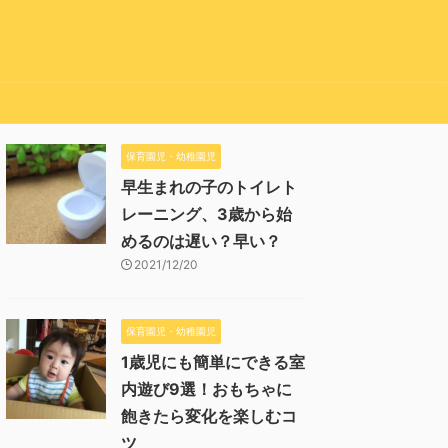
保育園児・幼稚園児
早生まれの子のトイレト
レーニング、3歳から始
めるのは遅い？早い？
2021/12/20
保育園児・幼稚園児
1歳児にも簡単にできる室
内遊び9選！おもちゃに
飽きたら変化を楽しむコ
ツ