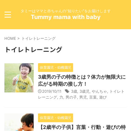
タミーはママと赤ちゃんの”知りたい”をお届けします
Tummy mama with baby
HOME
>
トイレトレーニング
トイレトレーニング
保育園児・幼稚園児
3歳男の子の特徴とは？体力が無限大に
広がる時期の接し方！
2019/10/11
3歳
,
3歳児
,
やんちゃ
,
トイレト
レーニング
,
力
,
男の子
,
男児
,
言葉
,
遊び
保育園児・幼稚園児
【2歳半の子供】言葉・行動・遊びの特