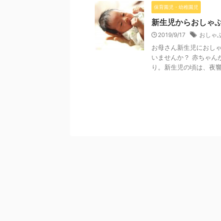
保育園児・幼稚園児
新生児からおしゃ
2019/9/17
おしゃ
お母さん新生児におし
いませんか？ 赤ちゃん
り。新生児の頃は、夜響き