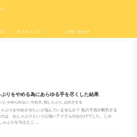
ます
示
サイトマップ
お問い合わせ
ゃぶりをやめる為にあらゆる手を尽くした結果
ぶり
,
やめられない
,
やめ方
,
指しゃぶり
,
止めさせる
ゃぶりをやめさせたいと悩んでいませんか？ 私の子供が断乳する
たのは、おしゃぶりという心強いアイテムのおかげでした。しか
ゃぶりを与えたこ ...