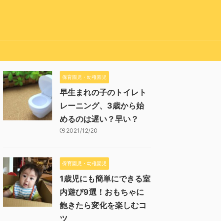
保育園児・幼稚園児
早生まれの子のトイレト
レーニング、3歳から始
めるのは遅い？早い？
2021/12/20
保育園児・幼稚園児
1歳児にも簡単にできる室
内遊び9選！おもちゃに
飽きたら変化を楽しむコ
ツ