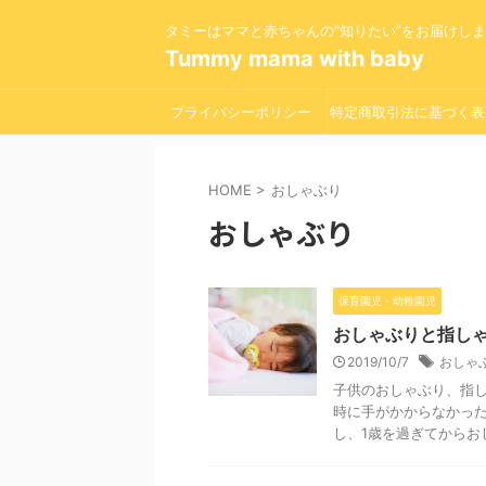
タミーはママと赤ちゃんの”知りたい”をお届けし
Tummy mama with baby
プライバシーポリシー
特定商取引法に基づく表
HOME
>
おしゃぶり
おしゃぶり
保育園児・幼稚園児
おしゃぶりと指し
2019/10/7
おしゃ
子供のおしゃぶり、指し
時に手がかからなかっ
し、1歳を過ぎてからおし